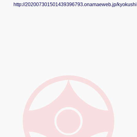
http://202007301501439396793.onamaeweb.jp/kyokushi