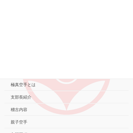
7月の親子空手
2026-07-04
空手 東品川道場 キッズ
2026-06-29
MENU
東京城南大崎支部
極真空手とは
支部長紹介
稽古内容
親子空手